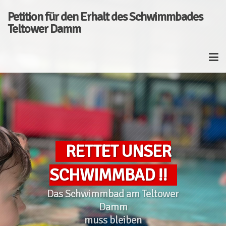
Petition für den Erhalt des Schwimmbades
upporters
Teltower Damm
RETTET UNSER
SCHWIMMBAD !!
Das Schwimmbad am Teltower
Damm
muss bleiben